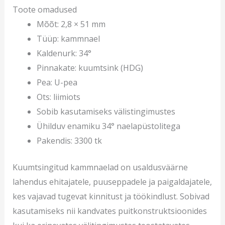
Toote omadused
Mõõt: 2,8 × 51 mm
Tüüp: kammnael
Kaldenurk: 34°
Pinnakate: kuumtsink (HDG)
Pea: U-pea
Ots: liimiots
Sobib kasutamiseks välistingimustes
Ühilduv enamiku 34° naelapüstolitega
Pakendis: 3300 tk
Kuumtsingitud kammnaelad on usaldusväärne
lahendus ehitajatele, puuseppadele ja paigaldajatele,
kes vajavad tugevat kinnitust ja töökindlust. Sobivad
kasutamiseks nii kandvates puitkonstruktsioonides