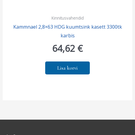
Kinnitusvahendid
Kammnael 2,8×63 HDG kuumtsink kasett 3300tk
karbis
64,62
€
Lisa korvi