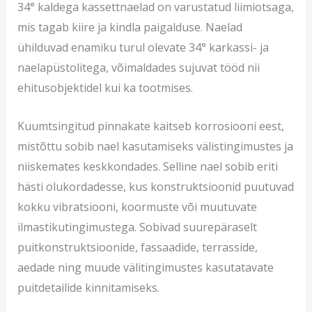
34° kaldega kassettnaelad on varustatud liimiotsaga,
mis tagab kiire ja kindla paigalduse. Naelad
ühilduvad enamiku turul olevate 34° karkassi- ja
naelapüstolitega, võimaldades sujuvat tööd nii
ehitusobjektidel kui ka tootmises.
Kuumtsingitud pinnakate kaitseb korrosiooni eest,
mistõttu sobib nael kasutamiseks välistingimustes ja
niiskemates keskkondades. Selline nael sobib eriti
hästi olukordadesse, kus konstruktsioonid puutuvad
kokku vibratsiooni, koormuste või muutuvate
ilmastikutingimustega. Sobivad suurepäraselt
puitkonstruktsioonide, fassaadide, terrasside,
aedade ning muude välitingimustes kasutatavate
puitdetailide kinnitamiseks.