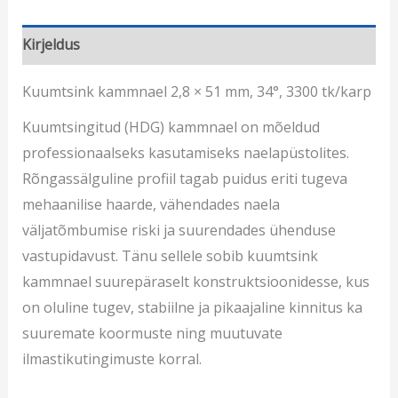
Kirjeldus
Kuumtsink kammnael 2,8 × 51 mm, 34°, 3300 tk/karp
Kuumtsingitud (HDG) kammnael on mõeldud
professionaalseks kasutamiseks naelapüstolites.
Rõngassälguline profiil tagab puidus eriti tugeva
mehaanilise haarde, vähendades naela
väljatõmbumise riski ja suurendades ühenduse
vastupidavust. Tänu sellele sobib kuumtsink
kammnael suurepäraselt konstruktsioonidesse, kus
on oluline tugev, stabiilne ja pikaajaline kinnitus ka
suuremate koormuste ning muutuvate
ilmastikutingimuste korral.