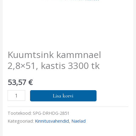
Kuumtsink kammnael
2,8×51, kastis 3300 tk
53,57
€
Lisa korvi
Tootekood:
SPG-DRHDG-2851
Kategooriad:
Kinnitusvahendid
,
Naelad