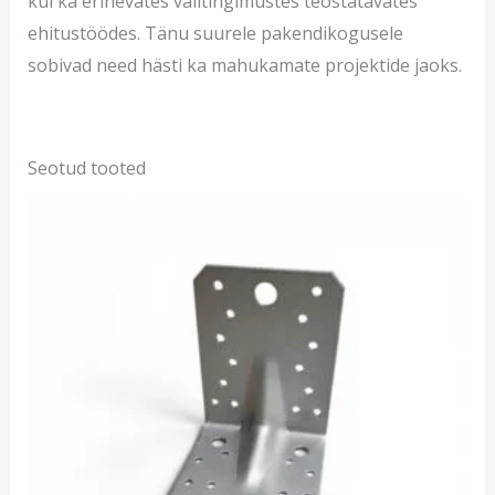
kui ka erinevates välitingimustes teostatavates
ehitustöödes. Tänu suurele pakendikogusele
sobivad need hästi ka mahukamate projektide jaoks.
Seotud tooted