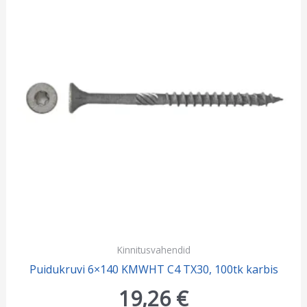
Kinnitusvahendid
Puidukruvi 6×140 KMWHT C4 TX30, 100tk karbis
19,26
€