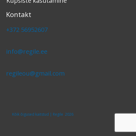
Küpsiste kasutamine
Kontakt
+372 56952607
info@regile.ee
regileou@gmail.com
Kõik õigused kaitstud | Regile 2026