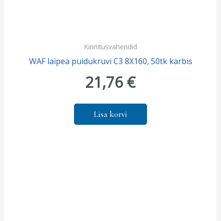
Kinnitusvahendid
WAF laipea puidukruvi C3 8X160, 50tk karbis
21,76
€
Lisa korvi