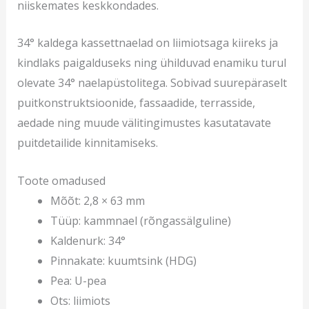
niiskemates keskkondades.
34° kaldega kassettnaelad on liimiotsaga kiireks ja
kindlaks paigalduseks ning ühilduvad enamiku turul
olevate 34° naelapüstolitega. Sobivad suurepäraselt
puitkonstruktsioonide, fassaadide, terrasside,
aedade ning muude välitingimustes kasutatavate
puitdetailide kinnitamiseks.
Toote omadused
Mõõt: 2,8 × 63 mm
Tüüp: kammnael (rõngassälguline)
Kaldenurk: 34°
Pinnakate: kuumtsink (HDG)
Pea: U-pea
Ots: liimiots