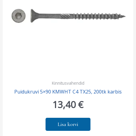
Kinnitusvahendid
Puidukruvi 5×90 KMWHT C4 TX25, 200tk karbis
13,40
€
Lisa korvi