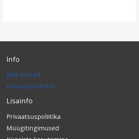
Info
Kõik tooted
Kontaktandmed
Lisainfo
Privaatsuspoliitika
Müügitingimused