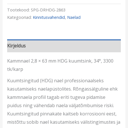
Tootekood:
SPG-DRHDG-2863
Kategooriad:
Kinnitusvahendid
,
Naelad
Kirjeldus
Kammnael 2,8 × 63 mm HDG kuumtsink, 34°, 3300
tk/karp
Kuumtsingitud (HDG) nael professionaalseks
kasutamiseks naelapüstolites. Rõngassälguline ehk
kammnaela profiil tagab eriti tugeva pidamise
puidus ning vähendab naela väljatõmbumise riski.
Kuumtsingitud pinnakate kaitseb korrosiooni eest,
mistõttu sobib nael kasutamiseks välistingimustes ja