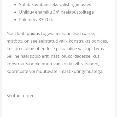
Sobib kasutamiseks välistingimustes
Ühilduv enamiku 34° naelapüstolitega
Pakendis: 3300 tk
Nael loob puidus tugeva mehaanilise haarde,
mistõttu on see eelistatud valik konstruktsioonides,
kus on oluline ühenduse pikaajaline vastupidavus.
Selline nael sobib eriti hästi olukordadesse, kus
konstruktsioonid puutuvad kokku vibratsiooni,
koormuste või muutuvate ilmastikutingimustega.
Seotud tooted