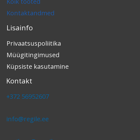
Kõik tooted
Kontaktandmed
Lisainfo
Privaatsuspoliitika
Müügitingimused
Küpsiste kasutamine
Kontakt
+372 56952607
info@regile.ee