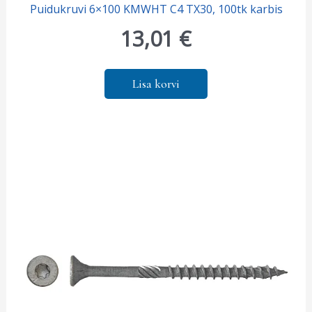
Puidukruvi 6×100 KMWHT C4 TX30, 100tk karbis
13,01
€
Lisa korvi