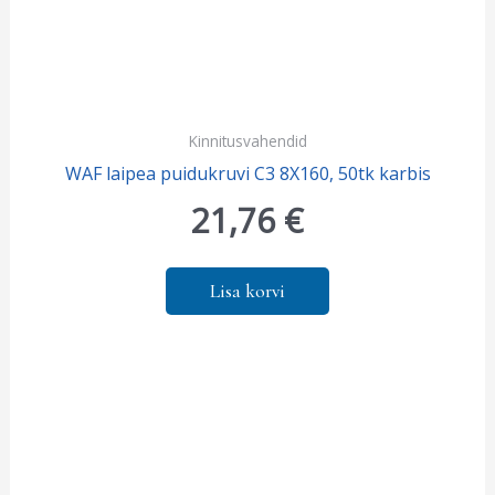
Kinnitusvahendid
WAF laipea puidukruvi C3 8X160, 50tk karbis
21,76
€
Lisa korvi