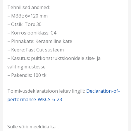
Tehnilised andmed:
– Mõõt: 6×120 mm
– Otsik: Torx 30
– Korrosiooniklass: C4
– Pinnakate: Keraamiline kate
– Keere: Fast Cut süsteem
– Kasutus: puitkonstruktsioonidele sise- ja
välitingimustesse
– Pakendis: 100 tk
Toimivusdeklaratsioon leitav lingilt:
Declaration-of-
performance-WKCS-6-23
Sulle võib meeldida ka…