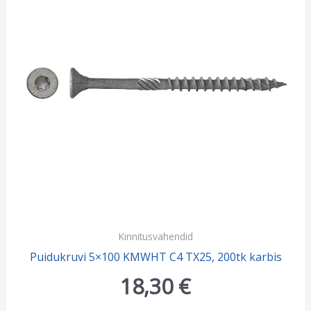
Kinnitusvahendid
Puidukruvi 5×100 KMWHT C4 TX25, 200tk karbis
18,30
€