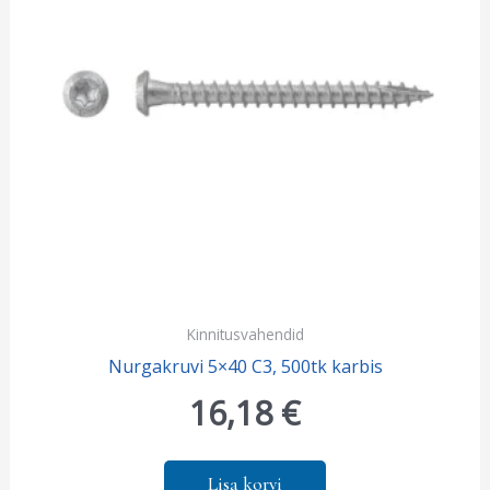
Kinnitusvahendid
Nurgakruvi 5×40 C3, 500tk karbis
16,18
€
Lisa korvi