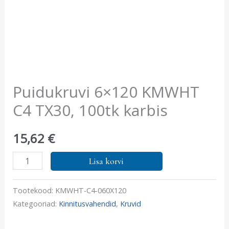
Puidukruvi 6×120 KMWHT
C4 TX30, 100tk karbis
15,62
€
Lisa korvi
Tootekood:
KMWHT-C4-060X120
Kategooriad:
Kinnitusvahendid
,
Kruvid