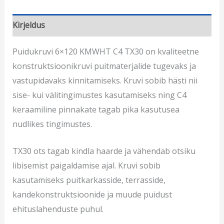
Kirjeldus
Puidukruvi 6×120 KMWHT C4 TX30 on kvaliteetne
konstruktsioonikruvi puitmaterjalide tugevaks ja
vastupidavaks kinnitamiseks. Kruvi sobib hästi nii
sise- kui välitingimustes kasutamiseks ning C4
keraamiline pinnakate tagab pika kasutusea
nudlikes tingimustes.
TX30 ots tagab kindla haarde ja vähendab otsiku
libisemist paigaldamise ajal. Kruvi sobib
kasutamiseks puitkarkasside, terrasside,
kandekonstruktsioonide ja muude puidust
ehituslahenduste puhul.