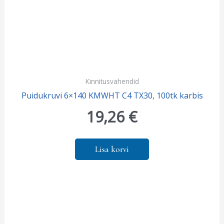
Kinnitusvahendid
Puidukruvi 6×140 KMWHT C4 TX30, 100tk karbis
19,26
€
Lisa korvi