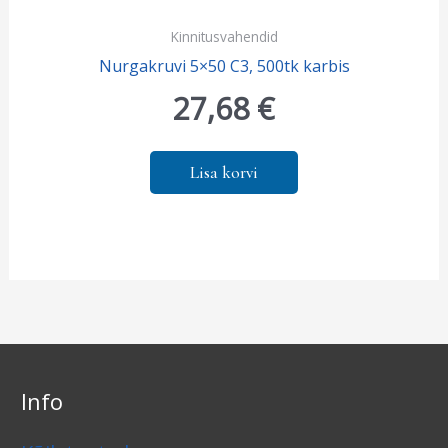
Kinnitusvahendid
Nurgakruvi 5×50 C3, 500tk karbis
27,68
€
Lisa korvi
Info