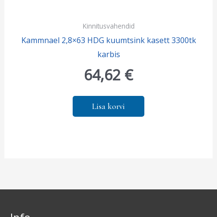
Kinnitusvahendid
Kammnael 2,8×63 HDG kuumtsink kasett 3300tk
karbis
64,62
€
Lisa korvi
Info