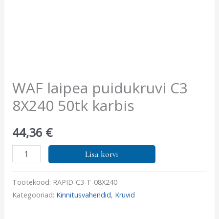
WAF laipea puidukruvi C3
8X240 50tk karbis
44,36
€
Lisa korvi
Tootekood:
RAPID-C3-T-08X240
Kategooriad:
Kinnitusvahendid
,
Kruvid