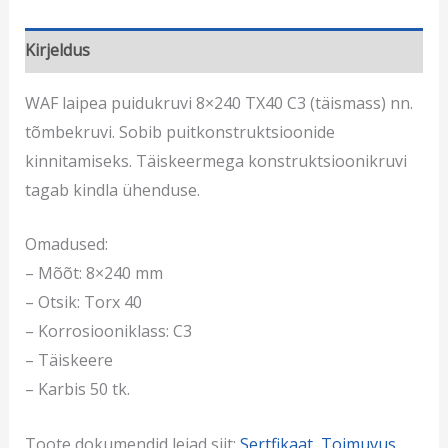
Kirjeldus
WAF laipea puidukruvi 8×240 TX40 C3
(täismass) nn.
t
õmbekruvi. S
obib puitkonstruktsioonide
kinnitamiseks. Täiskeermega konstruktsioonikruvi
tagab kindla ühenduse.
Omadused:
– Mõõt: 8×240 mm
– Otsik: Torx 40
– Korrosiooniklass: C3
– Täiskeere
– Karbis 50 tk.
Toote dokumendid leiad siit:
Sertfikaat
,
Toimuvus