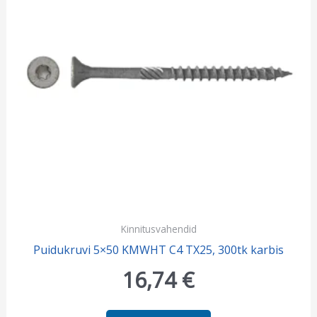
Kinnitusvahendid
Puidukruvi 5×50 KMWHT C4 TX25, 300tk karbis
16,74
€