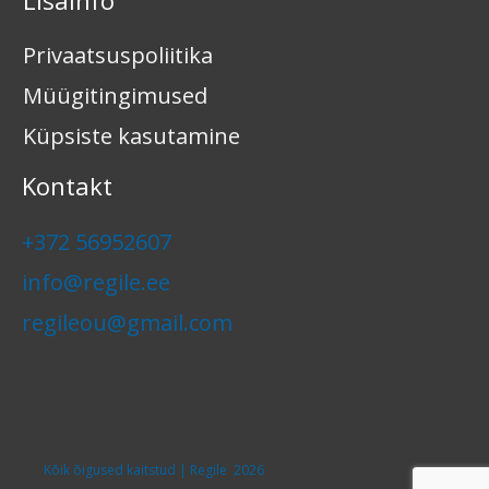
Privaatsuspoliitika
Müügitingimused
Küpsiste kasutamine
Kontakt
+372 56952607
info@regile.ee
regileou@gmail.com
Kõik õigused kaitstud | Regile 2026