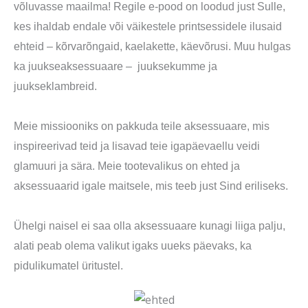
võluvasse maailma! Regile e-pood on loodud just Sulle,
kes ihaldab endale või väikestele printsessidele ilusaid
ehteid – kõrvarõngaid, kaelakette, käevõrusi. Muu hulgas
ka juukseaksessuaare – juuksekumme ja
juukseklambreid.
Meie missiooniks on pakkuda teile aksessuaare, mis
inspireerivad teid ja lisavad teie igapäevaellu veidi
glamuuri ja sära. Meie tootevalikus on ehted ja
aksessuaarid igale maitsele, mis teeb just Sind eriliseks.
Ühelgi naisel ei saa olla aksessuaare kunagi liiga palju,
alati peab olema valikut igaks uueks päevaks, ka
pidulikumatel üritustel.