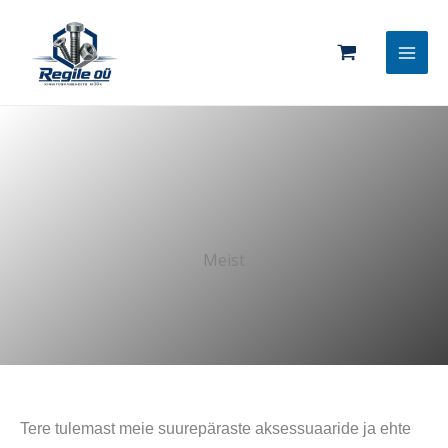
Skip
to
content
Meist
Tere tulemast meie suurepäraste aksessuaaride ja ehte