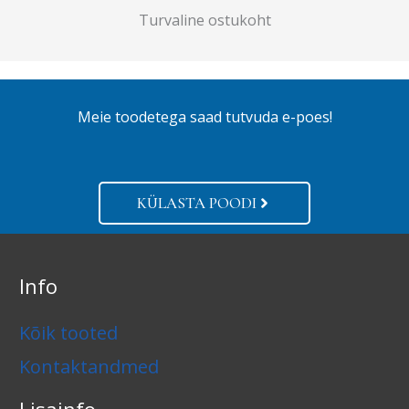
Turvaline ostukoht
Meie toodetega saad tutvuda e-poes!
KÜLASTA POODI
Info
Kõik tooted
Kontaktandmed
Lisainfo